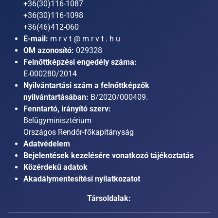
+36(30)116-1087
+36(30)116-1098
+36(46)412-060
E-mail:
m r v t @ m r v t . h u
OM azonosító:
029328
Felnőttképzési engedély száma:
E-000280/2014
Nyilvántartási szám a felnőttképzők
nyilvántartásában:
B/2020/000409.
Fenntartó, irányító szerv:
Belügyminisztérium
Országos Rendőr-főkapitányság
Adatvédelem
Bejelentések kezelésére vonatkozó tájékoztatás
Közérdekű adatok
Akadálymentesítési nyilatkozatot
Társoldalak: