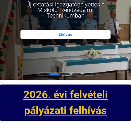
Új oktatási igazgatóhelyettes a
Miskolci Rendvédelmi
Technikumban
Elolvas
2026. évi felvételi
pályázati felhívás