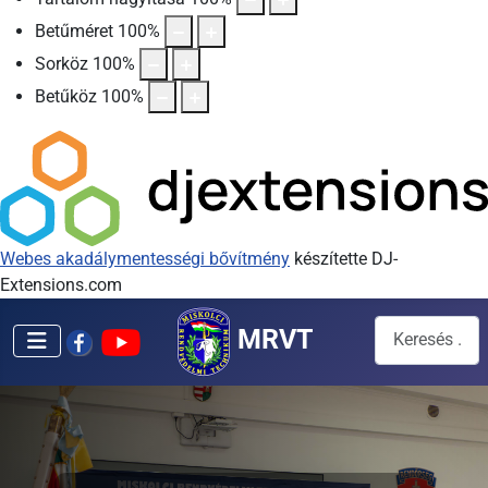
Betűméret
100
%
Sorköz
100
%
Betűköz
100
%
Webes akadálymentességi bővítmény
készítette DJ-
Extensions.com
Keresés...
MRVT