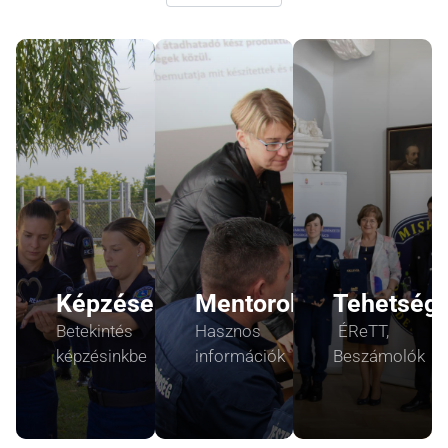
Képzéseink
Mentoroknak
Tehetség
Betekintés
Hasznos
ÉReTT,
képzésinkbe
információk
Beszámolók