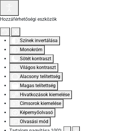
Hozzáférhetőségi eszközök
Színek invertálása
Monokróm
Sötét kontraszt
Világos kontraszt
Alacsony telítettség
Magas telítettség
Hivatkozások kiemelése
Címsorok kiemelése
Képernyőolvasó
Olvasási mód
Tartalom nagyítása
100
%