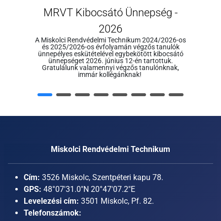
MRVT Kibocsátó Ünnepség -
2026
A Miskolci Rendvédelmi Technikum 2024/2026-os
és 2025/2026-os évfolyamán végzős tanulók
ünnepélyes eskütételével egybekötött kibocsátó
ünnepséget 2026. június 12-én tartottuk.
Gratulálunk valamennyi végzős tanulónknak,
immár kollégánknak!
Miskolci Rendvédelmi Technikum
Cím:
3526 Miskolc, Szentpéteri kapu 78.
GPS:
48°07'31.0"N 20°47'07.2"E
Levelezési cím:
3501 Miskolc, Pf. 82.
Telefonszámok: