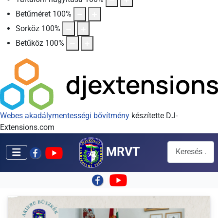
Betűméret
100
%
Sorköz
100
%
Betűköz
100
%
Webes akadálymentességi bővítmény
készítette DJ-
Extensions.com
Keresés...
MRVT
|