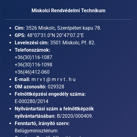
Miskolci Rendvédelmi Technikum
Cím:
3526 Miskolc, Szentpéteri kapu 78.
GPS:
48°07'31.0"N 20°47'07.2"E
Levelezési cím:
3501 Miskolc, Pf. 82.
Telefonszámok:
+36(30)116-1087
+36(30)116-1098
+36(46)412-060
E-mail:
m r v t @ m r v t . h u
OM azonosító:
029328
Felnőttképzési engedély száma:
E-000280/2014
Nyilvántartási szám a felnőttképzők
nyilvántartásában:
B/2020/000409.
Fenntartó, irányító szerv:
Belügyminisztérium