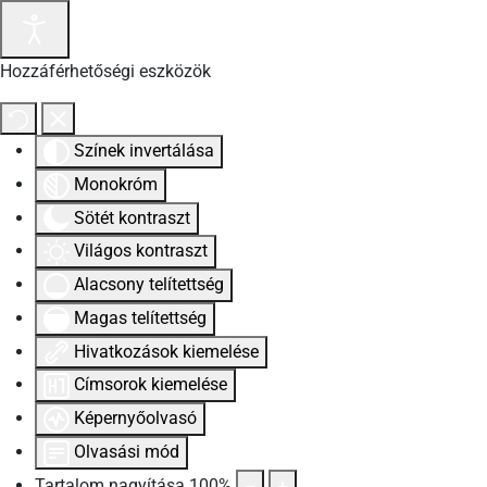
Hozzáférhetőségi eszközök
Színek invertálása
Monokróm
Sötét kontraszt
Világos kontraszt
Alacsony telítettség
Magas telítettség
Hivatkozások kiemelése
Címsorok kiemelése
Képernyőolvasó
Olvasási mód
Tartalom nagyítása
100
%