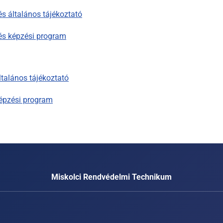
s általános tájékoztató
és képzési program
talános tájékoztató
épzési program
Miskolci Rendvédelmi Technikum