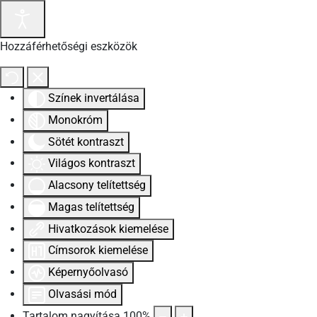
Hozzáférhetőségi eszközök
Színek invertálása
Monokróm
Sötét kontraszt
Világos kontraszt
Alacsony telítettség
Magas telítettség
Hivatkozások kiemelése
Címsorok kiemelése
Képernyőolvasó
Olvasási mód
Tartalom nagyítása
100
%