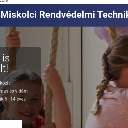
.com
Miskolci Rendvédelmi Techn
 is
t!
közis
lmas és vidám
nak 6–14 éves