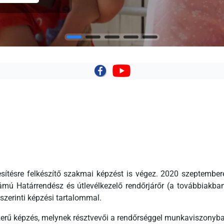
|
esítésre felkészítő szakmai képzést is végez. 2020 szeptembe
ú Határrendész és útlevélkezelő rendőrjárőr (a továbbiakban
szerinti képzési tartalommal.
erű képzés, melynek résztvevői a rendőrséggel munkaviszonyba