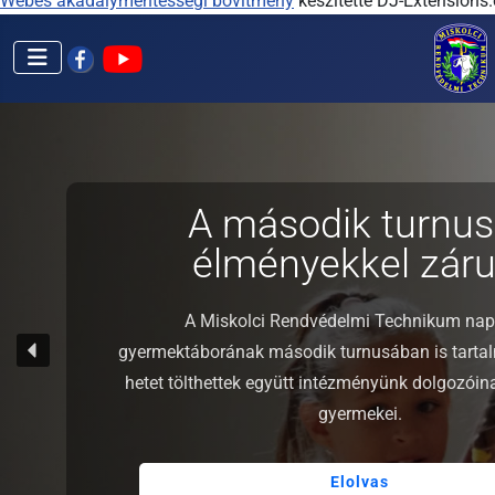
Webes akadálymentességi bővítmény
készítette DJ-Extensions
A második turnus
élményekkel zárul
A Miskolci Rendvédelmi Technikum nap
gyermektáborának második turnusában is tarta
hetet tölthettek együtt intézményünk dolgozói
gyermekei.
Elolvas