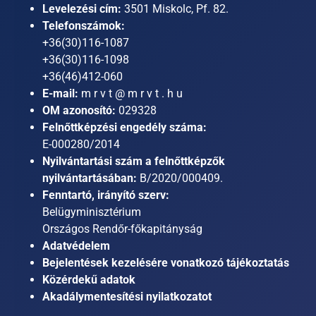
Levelezési cím:
3501 Miskolc, Pf. 82.
Telefonszámok:
+36(30)116-1087
+36(30)116-1098
+36(46)412-060
E-mail:
m r v t @ m r v t . h u
OM azonosító:
029328
Felnőttképzési engedély száma:
E-000280/2014
Nyilvántartási szám a felnőttképzők
nyilvántartásában:
B/2020/000409.
Fenntartó, irányító szerv:
Belügyminisztérium
Országos Rendőr-főkapitányság
Adatvédelem
Bejelentések kezelésére vonatkozó tájékoztatás
Közérdekű adatok
Akadálymentesítési nyilatkozatot