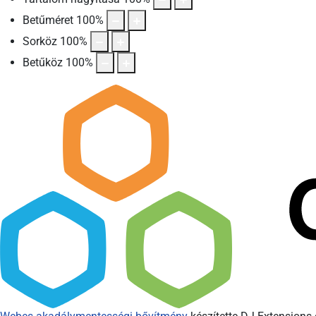
Betűméret
100
%
Sorköz
100
%
Betűköz
100
%