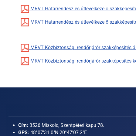
MRVT Határrendész és útlevélkezelő szakképesíté
MRVT Határrendész és útlevélkezelő szakképesít
MRVT Közbiztonsági rendőrjárőr szakképesítés ál
MRVT Közbiztonsági rendőrjárőr szakképesítés k
Cím:
3526 Miskolc, Szentpéteri kapu 78.
GPS:
48°07'31.0"N 20°47'07.2"E