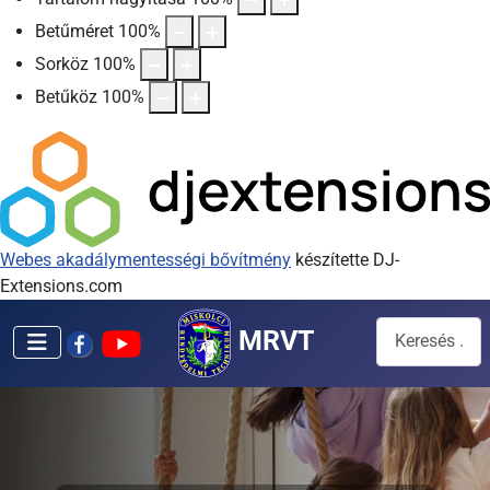
Betűméret
100
%
Sorköz
100
%
Betűköz
100
%
Webes akadálymentességi bővítmény
készítette DJ-
Extensions.com
Keresés...
MRVT