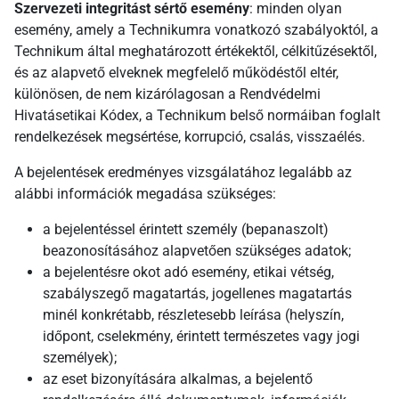
Szervezeti integritást sértő esemény
: minden olyan
esemény, amely a Technikumra vonatkozó szabályoktól, a
Technikum által meghatározott értékektől, célkitűzésektől,
és az alapvető elveknek megfelelő működéstől eltér,
különösen, de nem kizárólagosan a Rendvédelmi
Hivatásetikai Kódex, a Technikum belső normáiban foglalt
rendelkezések megsértése, korrupció, csalás, visszaélés.
A bejelentések eredményes vizsgálatához legalább az
alábbi információk megadása szükséges:
a bejelentéssel érintett személy (bepanaszolt)
beazonosításához alapvetően szükséges adatok;
a bejelentésre okot adó esemény, etikai vétség,
szabályszegő magatartás, jogellenes magatartás
minél konkrétabb, részletesebb leírása (helyszín,
időpont, cselekmény, érintett természetes vagy jogi
személyek);
az eset bizonyítására alkalmas, a bejelentő