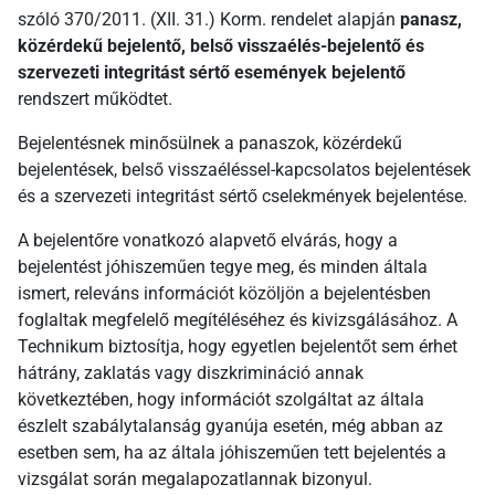
szóló 370/2011. (XII. 31.) Korm. rendelet alapján
panasz,
közérdekű bejelentő, belső visszaélés-bejelentő és
szervezeti integritást sértő események bejelentő
rendszert működtet.
Bejelentésnek minősülnek a panaszok, közérdekű
bejelentések, belső visszaéléssel-kapcsolatos bejelentések
és a szervezeti integritást sértő cselekmények bejelentése.
A bejelentőre vonatkozó alapvető elvárás, hogy a
bejelentést jóhiszeműen tegye meg, és minden általa
ismert, releváns információt közöljön a bejelentésben
foglaltak megfelelő megítéléséhez és kivizsgálásához. A
Technikum biztosítja, hogy egyetlen bejelentőt sem érhet
hátrány, zaklatás vagy diszkrimináció annak
következtében, hogy információt szolgáltat az általa
észlelt szabálytalanság gyanúja esetén, még abban az
esetben sem, ha az általa jóhiszeműen tett bejelentés a
vizsgálat során megalapozatlannak bizonyul.