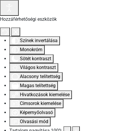
Hozzáférhetőségi eszközök
Színek invertálása
Monokróm
Sötét kontraszt
Világos kontraszt
Alacsony telítettség
Magas telítettség
Hivatkozások kiemelése
Címsorok kiemelése
Képernyőolvasó
Olvasási mód
Tartalom nagyítása
100
%