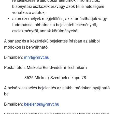
rendelkezésére álló dokumentumok, információk,
bizonyítási eszközök és/vagy azok fellelhetőségére
vonatkozó adatok;
azon személyek megjelölése, akik tanúsíthatják vagy
tudomással bírhatnak a bejelentett eseményről,
cselekményről, annak körülményeiről.
A panasz és a közérdekű bejelentés írásban az alábbi
módokon is benyújtható:
E-mailben:
mrvt@mrvt.hu
Postai úton: Miskolci Rendvédelmi Technikum
3526 Miskolc, Szentpéteri kapu 78.
A belső visszaélés-bejelentés az alábbi módokon nyújtható
be:
E-mailben:
bejelentes@mrvt.hu