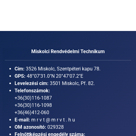
Miskolci Rendvédelmi Technikum
Cím:
3526 Miskolc, Szentpéteri kapu 78.
GPS:
48°07'31.0"N 20°47'07.2"E
Levelezési cím:
3501 Miskolc, Pf. 82.
Telefonszámok:
+36(30)116-1087
+36(30)116-1098
+36(46)412-060
E-mail:
m r v t @ m r v t . h u
OM azonosító:
029328
Felnőttképzési engedély száma: