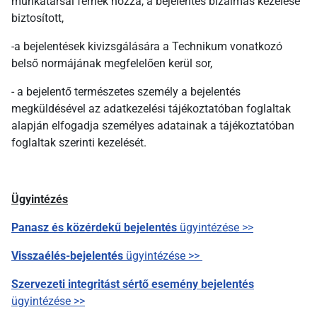
munkatársai férnek hozzá, a bejelentés bizalmas kezelése
biztosított,
-a bejelentések kivizsgálására a Technikum vonatkozó
belső normájának megfelelően kerül sor,
- a bejelentő természetes személy a bejelentés
megküldésével az adatkezelési tájékoztatóban foglaltak
alapján elfogadja személyes adatainak a tájékoztatóban
foglaltak szerinti kezelését.
Ügyintézés
Panasz és közérdekű bejelentés
ügyintézése >>
Visszaélés-bejelentés
ügyintézése >>
Szervezeti integritást sértő esemény bejelentés
ügyintézése >>