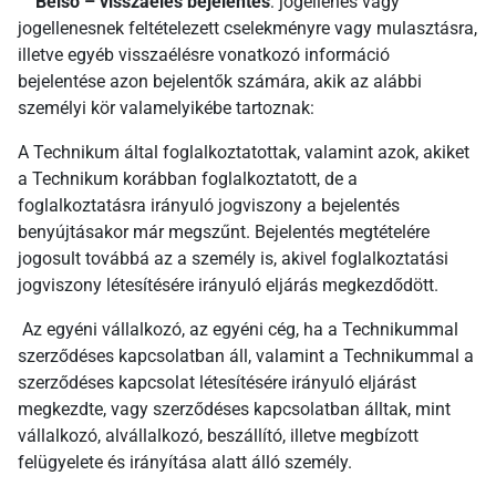
Belső – visszaélés bejelentés
: jogellenes vagy
jogellenesnek feltételezett cselekményre vagy mulasztásra,
illetve egyéb visszaélésre vonatkozó információ
bejelentése azon bejelentők számára, akik az alábbi
személyi kör valamelyikébe tartoznak:
A Technikum által foglalkoztatottak, valamint azok, akiket
a Technikum korábban foglalkoztatott, de a
foglalkoztatásra irányuló jogviszony a bejelentés
benyújtásakor már megszűnt. Bejelentés megtételére
jogosult továbbá az a személy is, akivel foglalkoztatási
jogviszony létesítésére irányuló eljárás megkezdődött.
Az egyéni vállalkozó, az egyéni cég, ha a Technikummal
szerződéses kapcsolatban áll, valamint a Technikummal a
szerződéses kapcsolat létesítésére irányuló eljárást
megkezdte, vagy szerződéses kapcsolatban álltak, mint
vállalkozó, alvállalkozó, beszállító, illetve megbízott
felügyelete és irányítása alatt álló személy.