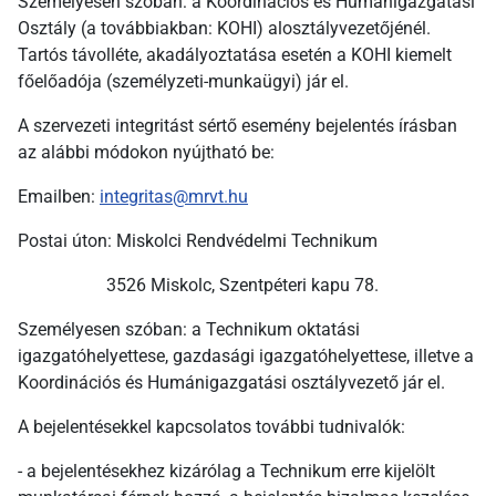
Személyesen szóban: a Koordinációs és Humánigazgatási
Osztály (a továbbiakban: KOHI) alosztályvezetőjénél.
Tartós távolléte, akadályoztatása esetén a KOHI kiemelt
főelőadója (személyzeti-munkaügyi) jár el.
A szervezeti integritást sértő esemény bejelentés írásban
az alábbi módokon nyújtható be:
Emailben:
integritas@mrvt.hu
Postai úton: Miskolci Rendvédelmi Technikum
3526 Miskolc, Szentpéteri kapu 78.
Személyesen szóban: a Technikum oktatási
igazgatóhelyettese, gazdasági igazgatóhelyettese, illetve a
Koordinációs és Humánigazgatási osztályvezető jár el.
A bejelentésekkel kapcsolatos további tudnivalók:
- a bejelentésekhez kizárólag a Technikum erre kijelölt