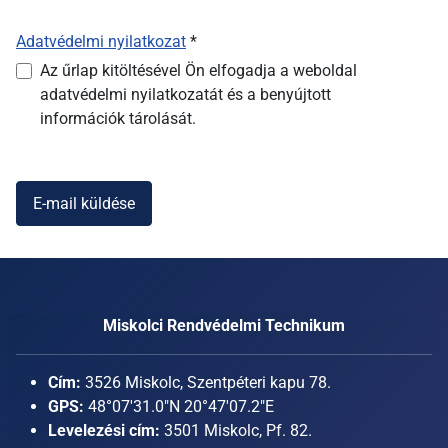
Adatvédelmi nyilatkozat
*
Adatvédelmi nyilatkozat
Az űrlap kitöltésével Ön elfogadja a weboldal
adatvédelmi nyilatkozatát és a benyújtott
információk tárolását.
E-mail küldése
Miskolci Rendvédelmi Technikum
Cím:
3526 Miskolc, Szentpéteri kapu 78.
GPS:
48°07'31.0"N 20°47'07.2"E
Levelezési cím:
3501 Miskolc, Pf. 82.