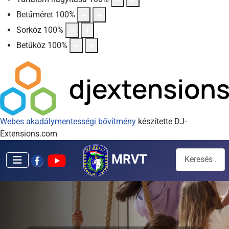
Betűméret
100
%
Sorköz
100
%
Betűköz
100
%
Webes akadálymentességi bővítmény
készítette DJ-
Extensions.com
Keresés...
MRVT