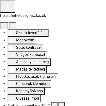
Hozzáférhetőségi eszközök
Színek invertálása
Monokróm
Sötét kontraszt
Világos kontraszt
Alacsony telítettség
Magas telítettség
Hivatkozások kiemelése
Címsorok kiemelése
Képernyőolvasó
Olvasási mód
Tartalom nagyítása
100
%