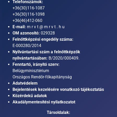
Telefonszámok:
+36(30)116-1087
+36(30)116-1098
+36(46)412-060
E-mail:
m r v t @ m r v t . h u
OM azonosító:
029328
Felnőttképzési engedély száma:
E-000280/2014
Nyilvántartási szám a felnőttképzők
nyilvántartásában:
B/2020/000409.
Fenntartó, irányító szerv:
Belügyminisztérium
Országos Rendőr-főkapitányság
Adatvédelem
Bejelentések kezelésére vonatkozó tájékoztatás
Közérdekű adatok
Akadálymentesítési nyilatkozatot
Társoldalak: