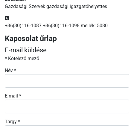
Gazdasági Szervek gazdasági igazgatóhelyettes
Telefonszám:
+36(30)116-1087 +36(30)116-1098 mellék: 5080
Kapcsolat űrlap
E-mail küldése
*
Kötelező mező
Név
*
E-mail
*
Tárgy
*