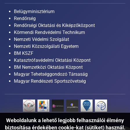
Belügyminisztérium
Rendőrség
Rendőrségi Oktatási és Kiképzőközpont
Körmendi Rendvédelmi Technikum
Nemzeti Védelmi Szolgálat
Nemzeti Közszolgálati Egyetem
BM KSZF
Katasztrófavédelmi Oktatási Központ
BM Nemzetközi Oktatási Központ
Magyar Tehetséggondozó Társaság
Magyar Rendészeti Sportszövetség
Weboldalunk a lehető legjobb felhasználói élmény
biztosítása érdekében cookie-kat (sütiket) használ.
Copyright © 2025 Miskolci Rendvédelmi Technikum.