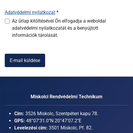
Adatvédelmi nyilatkozat
*
Adatvédelmi nyilatkozat
Az űrlap kitöltésével Ön elfogadja a weboldal
adatvédelmi nyilatkozatát és a benyújtott
információk tárolását.
E-mail küldése
Miskolci Rendvédelmi Technikum
Cím:
3526 Miskolc, Szentpéteri kapu 78.
GPS:
48°07'31.0"N 20°47'07.2"E
Levelezési cím:
3501 Miskolc, Pf. 82.