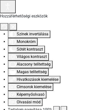
Hozzáférhetőségi eszközök
Színek invertálása
Monokróm
Sötét kontraszt
Világos kontraszt
Alacsony telítettség
Magas telítettség
Hivatkozások kiemelése
Címsorok kiemelése
Képernyőolvasó
Olvasási mód
Tartalom nagyítása
100
%