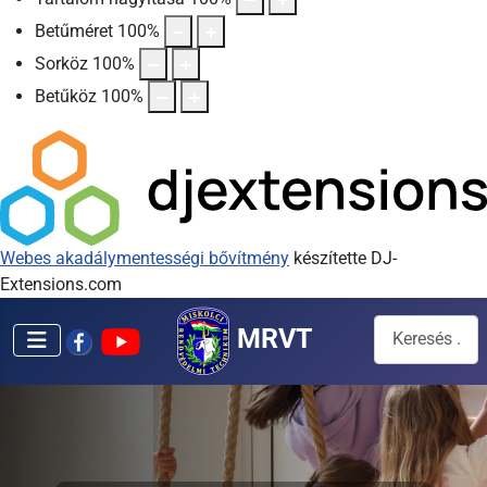
Betűméret
100
%
Sorköz
100
%
Betűköz
100
%
Webes akadálymentességi bővítmény
készítette DJ-
Extensions.com
Keresés...
MRVT