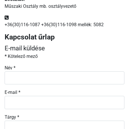
Műszaki Osztály mb. osztályvezető
Telefonszám:
+36(30)116-1087 +36(30)116-1098 mellék: 5082
Kapcsolat űrlap
E-mail küldése
*
Kötelező mező
Név
*
E-mail
*
Tárgy
*