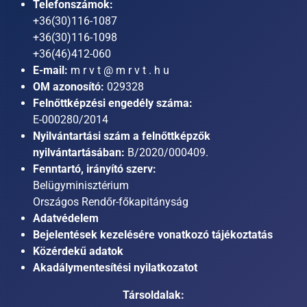
Telefonszámok:
+36(30)116-1087
+36(30)116-1098
+36(46)412-060
E-mail:
m r v t @ m r v t . h u
OM azonosító:
029328
Felnőttképzési engedély száma:
E-000280/2014
Nyilvántartási szám a felnőttképzők
nyilvántartásában:
B/2020/000409.
Fenntartó, irányító szerv:
Belügyminisztérium
Országos Rendőr-főkapitányság
Adatvédelem
Bejelentések kezelésére vonatkozó tájékoztatás
Közérdekű adatok
Akadálymentesítési nyilatkozatot
Társoldalak: