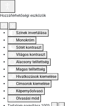
Hozzáférhetőségi eszközök
Színek invertálása
Monokróm
Sötét kontraszt
Világos kontraszt
Alacsony telítettség
Magas telítettség
Hivatkozások kiemelése
Címsorok kiemelése
Képernyőolvasó
Olvasási mód
Tartalom nagyítása
100
%