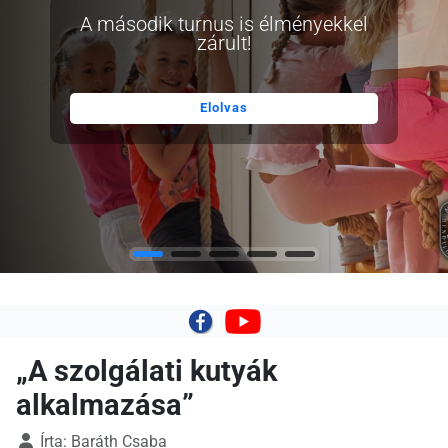
A második turnus is élményekkel
zárult!
Elolvas
|
„A szolgálati kutyák
alkalmazása”
Írta:
Baráth Csaba