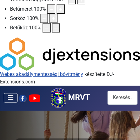
Betűméret
100
%
Sorköz
100
%
Betűköz
100
%
Webes akadálymentességi bővítmény
készítette DJ-
Extensions.com
Keresés...
MRVT