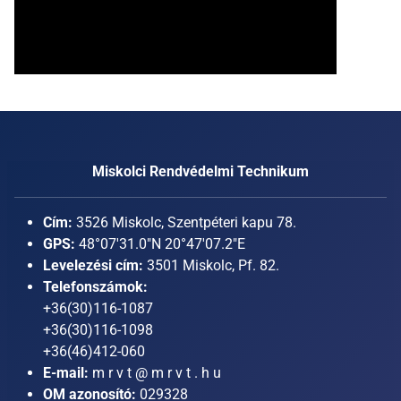
Miskolci Rendvédelmi Technikum
Cím:
3526 Miskolc, Szentpéteri kapu 78.
GPS:
48°07'31.0"N 20°47'07.2"E
Levelezési cím:
3501 Miskolc, Pf. 82.
Telefonszámok:
+36(30)116-1087
+36(30)116-1098
+36(46)412-060
E-mail:
m r v t @ m r v t . h u
OM azonosító:
029328