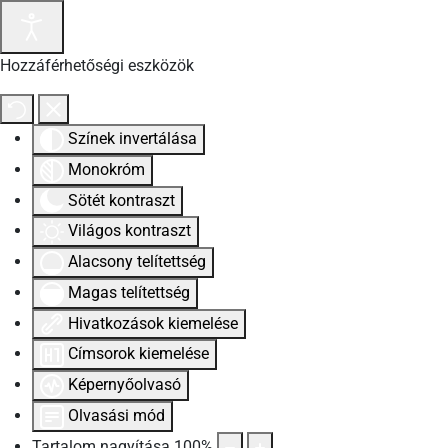
Hozzáférhetőségi eszközök
Színek invertálása
Monokróm
Sötét kontraszt
Világos kontraszt
Alacsony telítettség
Magas telítettség
Hivatkozások kiemelése
Címsorok kiemelése
Képernyőolvasó
Olvasási mód
Tartalom nagyítása
100
%