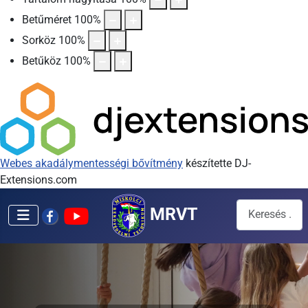
Betűméret
100
%
Sorköz
100
%
Betűköz
100
%
Webes akadálymentességi bővítmény
készítette DJ-
Extensions.com
Keresés...
MRVT