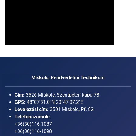
Miskolci Rendvédelmi Technikum
Cím:
3526 Miskolc, Szentpéteri kapu 78.
GPS:
48°07'31.0"N 20°47'07.2"E
Levelezési cím:
3501 Miskolc, Pf. 82.
Telefonszámok:
+36(30)116-1087
+36(30)116-1098