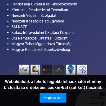
Rendőrségi Oktatási és Kiképzőközpont
Körmendi Rendvédelmi Technikum
Nemzeti Védelmi Szolgálat
Nemzeti Közszolgálati Egyetem
BM KSZF
Katasztrófavédelmi Oktatási Központ
BM Nemzetközi Oktatási Központ
Magyar Tehetséggondozó Társaság
Magyar Rendészeti Sportszövetség
Weboldalunk a lehető legjobb felhasználói élmény
biztosítása érdekében cookie-kat (sütiket) használ.
Copyright © 2025 Miskolci Rendvédelmi Technikum.
Minden jog fenntartva.
Megértettem