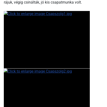
rájuk, végig csinálták, jó kis csapatmunka volt.