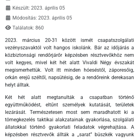
Készült: 2023. április 05
Módosítás: 2023. április 05
Találatok: 860
2023. március 20-31 között ismét csapatszolgálati
vezényszavaktól volt hangos iskolánk. Bár az időjárás a
közbiztonsági rendőrjárőr képzésben résztvevőkhöz nem
volt kegyes, mivel két hét alatt Vivaldi Négy évszakát
megismerhettük. Volt itt minden hóeséstől, záporesőig,
orkán erejű széltől, napsütésig, de a rendőreink derekasan
helyt álltak.
Két hét alatt megtanulták a csapatban történő
együttműködést, eltűnt személyek kutatását, területek
lezárását. Természetesen most sem maradhatott ki a
tömegkezelés taktikai alakzatainak gyakorlása, szolgálati
állatokkal történő gyakorlati feladatok végrehajtása. A
képzésben résztvevők állták a „sarat” büszkék vagyunk