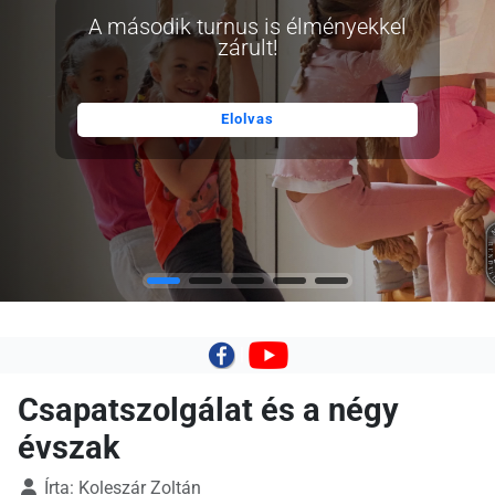
A második turnus is élményekkel
zárult!
Elolvas
|
Csapatszolgálat és a négy
évszak
Írta:
Koleszár Zoltán