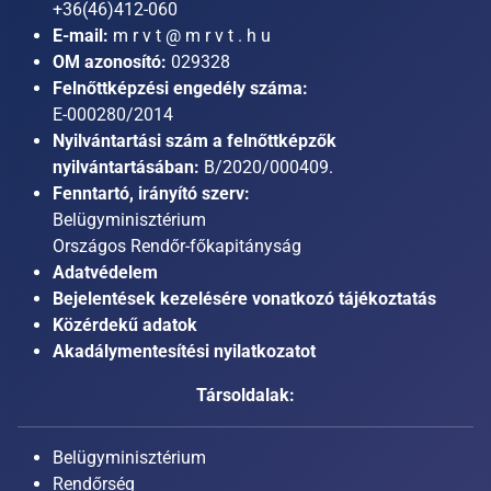
+36(46)412-060
E-mail:
m r v t @ m r v t . h u
OM azonosító:
029328
Felnőttképzési engedély száma:
E-000280/2014
Nyilvántartási szám a felnőttképzők
nyilvántartásában:
B/2020/000409.
Fenntartó, irányító szerv:
Belügyminisztérium
Országos Rendőr-főkapitányság
Adatvédelem
Bejelentések kezelésére vonatkozó tájékoztatás
Közérdekű adatok
Akadálymentesítési nyilatkozatot
Társoldalak:
Belügyminisztérium
Rendőrség