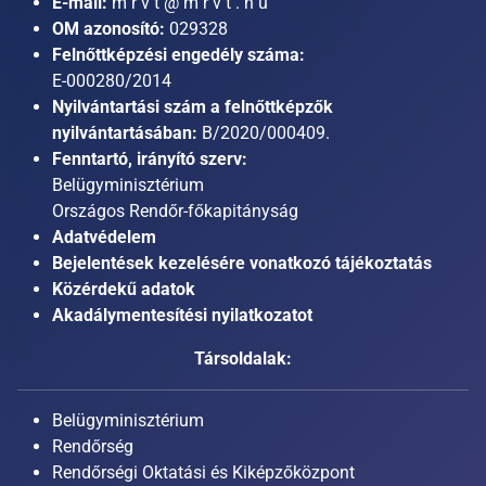
E-mail:
m r v t @ m r v t . h u
OM azonosító:
029328
Felnőttképzési engedély száma:
E-000280/2014
Nyilvántartási szám a felnőttképzők
nyilvántartásában:
B/2020/000409.
Fenntartó, irányító szerv:
Belügyminisztérium
Országos Rendőr-főkapitányság
Adatvédelem
Bejelentések kezelésére vonatkozó tájékoztatás
Közérdekű adatok
Akadálymentesítési nyilatkozatot
Társoldalak:
Belügyminisztérium
Rendőrség
Rendőrségi Oktatási és Kiképzőközpont