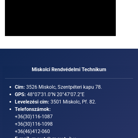
Miskolci Rendvédelmi Technikum
Cím:
3526 Miskolc, Szentpéteri kapu 78.
GPS:
48°07'31.0"N 20°47'07.2"E
Levelezési cím:
3501 Miskolc, Pf. 82.
Telefonszámok:
+36(30)116-1087
+36(30)116-1098
+36(46)412-060