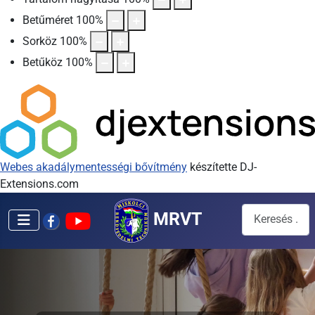
Betűméret
100
%
Sorköz
100
%
Betűköz
100
%
Webes akadálymentességi bővítmény
készítette DJ-
Extensions.com
Keresés...
MRVT