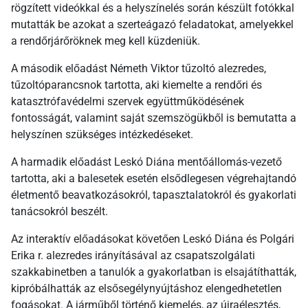
rögzített videókkal és a helyszínelés során készült fotókkal
mutatták be azokat a szerteágazó feladatokat, amelyekkel
a rendőrjárőröknek meg kell küzdeniük.
A második előadást Németh Viktor tűzoltó alezredes,
tűzoltóparancsnok tartotta, aki kiemelte a rendőri és
katasztrófavédelmi szervek együttműködésének
fontosságát, valamint saját szemszögükből is bemutatta a
helyszínen szükséges intézkedéseket.
A harmadik előadást Leskó Diána mentőállomás-vezető
tartotta, aki a balesetek esetén elsődlegesen végrehajtandó
életmentő beavatkozásokról, tapasztalatokról és gyakorlati
tanácsokról beszélt.
Az interaktív előadásokat követően Leskó Diána és Polgári
Erika r. alezredes irányításával az csapatszolgálati
szakkabinetben a tanulók a gyakorlatban is elsajátíthatták,
kipróbálhatták az elsősegélynyújtáshoz elengedhetetlen
fogásokat. A járműből történő kiemelés, az újraélesztés,