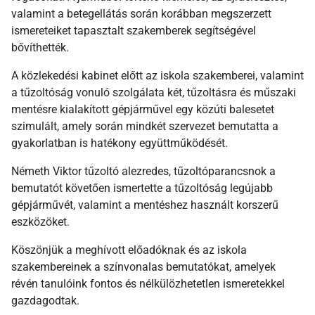
valamint a betegellátás során korábban megszerzett
ismereteiket tapasztalt szakemberek segítségével
bővíthették.
A közlekedési kabinet előtt az iskola szakemberei, valamint
a tűzoltóság vonuló szolgálata két, tűzoltásra és műszaki
mentésre kialakított gépjárművel egy közúti balesetet
szimulált, amely során mindkét szervezet bemutatta a
gyakorlatban is hatékony együttműködését.
Németh Viktor tűzoltó alezredes, tűzoltóparancsnok a
bemutatót követően ismertette a tűzoltóság legújabb
gépjárművét, valamint a mentéshez használt korszerű
eszközöket.
Köszönjük a meghívott előadóknak és az iskola
szakembereinek a színvonalas bemutatókat, amelyek
révén tanulóink fontos és nélkülözhetetlen ismeretekkel
gazdagodtak.