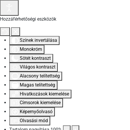
Hozzáférhetőségi eszközök
Színek invertálása
Monokróm
Sötét kontraszt
Világos kontraszt
Alacsony telítettség
Magas telítettség
Hivatkozások kiemelése
Címsorok kiemelése
Képernyőolvasó
Olvasási mód
Tartalom nagyítása
100
%