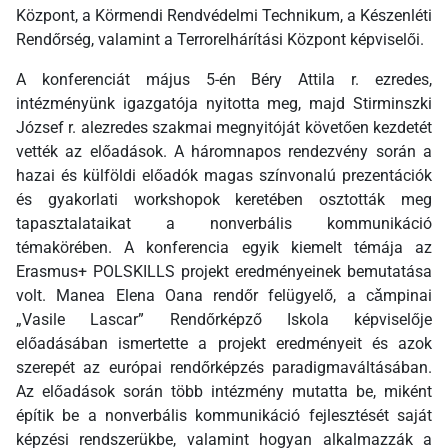
Központ, a Körmendi Rendvédelmi Technikum, a Készenléti
Rendőrség, valamint a Terrorelhárítási Központ képviselői.
A konferenciát május 5-én Béry Attila r. ezredes,
intézményünk igazgatója nyitotta meg, majd Stirminszki
József r. alezredes szakmai megnyitóját követően kezdetét
vették az előadások. A háromnapos rendezvény során a
hazai és külföldi előadók magas színvonalú prezentációk
és gyakorlati workshopok keretében osztották meg
tapasztalataikat a nonverbális kommunikáció
témakörében. A konferencia egyik kiemelt témája az
Erasmus+ POLSKILLS projekt eredményeinek bemutatása
volt. Manea Elena Oana rendőr felügyelő, a cǎmpinai
„Vasile Lascar” Rendőrképző Iskola képviselője
előadásában ismertette a projekt eredményeit és azok
szerepét az európai rendőrképzés paradigmaváltásában.
Az előadások során több intézmény mutatta be, miként
építik be a nonverbális kommunikáció fejlesztését saját
képzési rendszerükbe, valamint hogyan alkalmazzák a