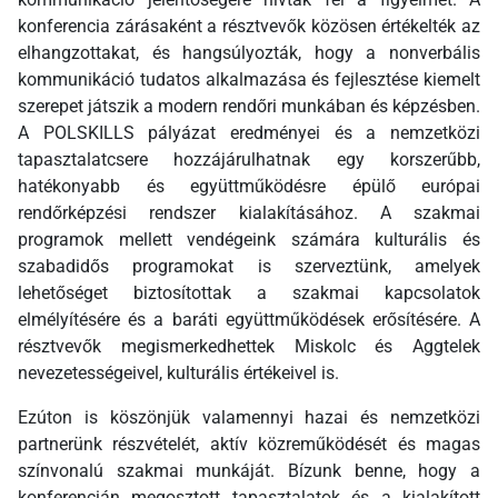
konferencia zárásaként a résztvevők közösen értékelték az
elhangzottakat, és hangsúlyozták, hogy a nonverbális
kommunikáció tudatos alkalmazása és fejlesztése kiemelt
szerepet játszik a modern rendőri munkában és képzésben.
A POLSKILLS pályázat eredményei és a nemzetközi
tapasztalatcsere hozzájárulhatnak egy korszerűbb,
hatékonyabb és együttműködésre épülő európai
rendőrképzési rendszer kialakításához. A szakmai
programok mellett vendégeink számára kulturális és
szabadidős programokat is szerveztünk, amelyek
lehetőséget biztosítottak a szakmai kapcsolatok
elmélyítésére és a baráti együttműködések erősítésére. A
résztvevők megismerkedhettek Miskolc és Aggtelek
nevezetességeivel, kulturális értékeivel is.
Ezúton is köszönjük valamennyi hazai és nemzetközi
partnerünk részvételét, aktív közreműködését és magas
színvonalú szakmai munkáját. Bízunk benne, hogy a
konferencián megosztott tapasztalatok és a kialakított