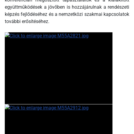
együttműködések a jövőben is hozzájárulnak a rendészeti
képzés fejlődéséhez és a nemzetközi szakmai kapcsolatok
további erősítéséhez.