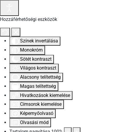
Hozzáférhetőségi eszközök
Színek invertálása
Monokróm
Sötét kontraszt
Világos kontraszt
Alacsony telítettség
Magas telítettség
Hivatkozások kiemelése
Címsorok kiemelése
Képernyőolvasó
Olvasási mód
Tartalom nagyítása
100
%