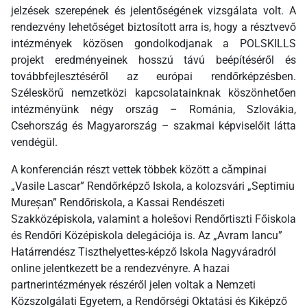
jelzések szerepének és jelentőségének vizsgálata volt. A
rendezvény lehetőséget biztosított arra is, hogy a résztvevő
intézmények közösen gondolkodjanak a POLSKILLS
projekt eredményeinek hosszú távú beépítéséről és
továbbfejlesztéséről az európai rendőrképzésben.
Széleskörű nemzetközi kapcsolatainknak köszönhetően
intézményünk négy ország – Románia, Szlovákia,
Csehország és Magyarország – szakmai képviselőit látta
vendégül.
A konferencián részt vettek többek között a cǎmpinai
„Vasile Lascar” Rendőrképző Iskola, a kolozsvári „Septimiu
Mureșan” Rendőriskola, a Kassai Rendészeti
Szakközépiskola, valamint a holešovi Rendőrtiszti Főiskola
és Rendőri Középiskola delegációja is. Az „Avram Iancu”
Határrendész Tiszthelyettes-képző Iskola Nagyváradról
online jelentkezett be a rendezvényre. A hazai
partnerintézmények részéről jelen voltak a Nemzeti
Közszolgálati Egyetem, a Rendőrségi Oktatási és Kiképző