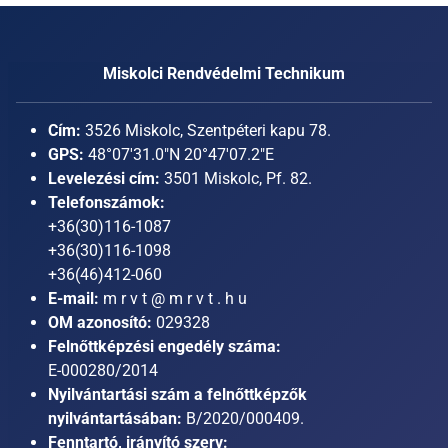
Miskolci Rendvédelmi Technikum
Cím:
3526 Miskolc, Szentpéteri kapu 78.
GPS:
48°07'31.0"N 20°47'07.2"E
Levelezési cím:
3501 Miskolc, Pf. 82.
Telefonszámok:
+36(30)116-1087
+36(30)116-1098
+36(46)412-060
E-mail:
m r v t @ m r v t . h u
OM azonosító:
029328
Felnőttképzési engedély száma:
E-000280/2014
Nyilvántartási szám a felnőttképzők
nyilvántartásában:
B/2020/000409.
Fenntartó, irányító szerv: