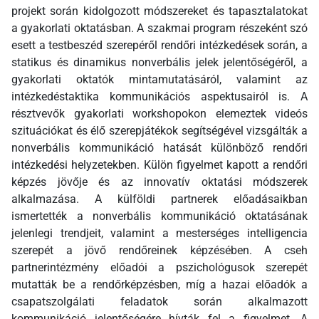
projekt során kidolgozott módszereket és tapasztalatokat
a gyakorlati oktatásban. A szakmai program részeként szó
esett a testbeszéd szerepéről rendőri intézkedések során, a
statikus és dinamikus nonverbális jelek jelentőségéről, a
gyakorlati oktatók mintamutatásáról, valamint az
intézkedéstaktika kommunikációs aspektusairól is. A
résztvevők gyakorlati workshopokon elemeztek videós
szituációkat és élő szerepjátékok segítségével vizsgálták a
nonverbális kommunikáció hatását különböző rendőri
intézkedési helyzetekben. Külön figyelmet kapott a rendőri
képzés jövője és az innovatív oktatási módszerek
alkalmazása. A külföldi partnerek előadásaikban
ismertették a nonverbális kommunikáció oktatásának
jelenlegi trendjeit, valamint a mesterséges intelligencia
szerepét a jövő rendőreinek képzésében. A cseh
partnerintézmény előadói a pszichológusok szerepét
mutatták be a rendőrképzésben, míg a hazai előadók a
csapatszolgálati feladatok során alkalmazott
kommunikáció jelentőségére hívták fel a figyelmet. A