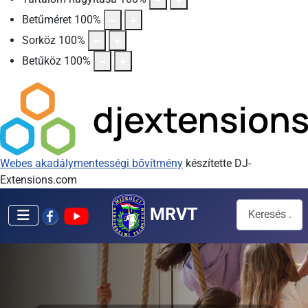
Betűméret
100
%
Sorköz
100
%
Betűköz
100
%
Webes akadálymentességi bővítmény
készítette DJ-
Extensions.com
Keresés...
MRVT