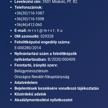
Levelezési cím:
3501 Miskolc, Pf. 82.
Telefonszámok:
+36(30)116-1087
+36(30)116-1098
+36(46)412-060
E-mail:
m r v t @ m r v t . h u
OM azonosító:
029328
Felnőttképzési engedély száma:
E-000280/2014
Nyilvántartási szám a felnőttképzők
nyilvántartásában:
B/2020/000409.
Fenntartó, irányító szerv:
Belügyminisztérium
Országos Rendőr-főkapitányság
Adatvédelem
Bejelentések kezelésére vonatkozó tájékoztatás
Közérdekű adatok
Akadálymentesítési nyilatkozatot