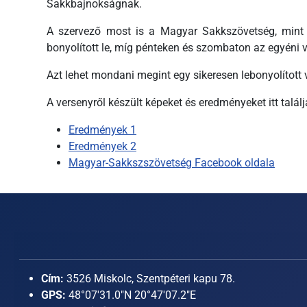
Sakkbajnokságnak.
A szervező most is a Magyar Sakkszövetség, mint 
bonyolított le, míg pénteken és szombaton az egyéni 
Azt lehet mondani megint egy sikeresen lebonyolított v
A versenyről készült képeket és eredményeket itt találj
Eredmények 1
Eredmények 2
Magyar-Sakkszszövetség Facebook oldala
Cím:
3526 Miskolc, Szentpéteri kapu 78.
GPS:
48°07'31.0"N 20°47'07.2"E