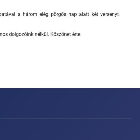
atával a három elég pörgős nap alatt két versenyt
inos dolgozóink nélkül. Köszönet érte.