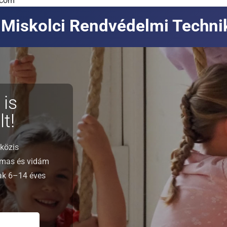
.com
Miskolci Rendvédelmi Techn
 is
t!
közis
lmas és vidám
nak 6–14 éves