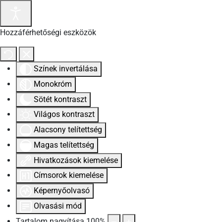
Hozzáférhetőségi eszközök
Színek invertálása
Monokróm
Sötét kontraszt
Világos kontraszt
Alacsony telítettség
Magas telítettség
Hivatkozások kiemelése
Címsorok kiemelése
Képernyőolvasó
Olvasási mód
Tartalom nagyítása
100
%