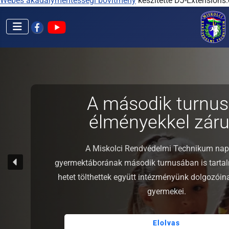
Webes akadálymentességi bővítmény
készítette DJ-Extensions
A második turnus
élményekkel zárul
A Miskolci Rendvédelmi Technikum nap
gyermektáborának második turnusában is tarta
hetet tölthettek együtt intézményünk dolgozói
gyermekei.
Elolvas