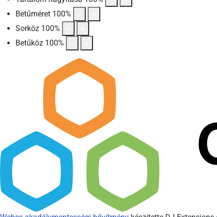
Betűméret
100
%
Sorköz
100
%
Betűköz
100
%