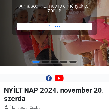
A második turnus is élményekkel
zárult!
Elolvas
|
NYÍLT NAP 2024. november 20.
szerda
Írta:
Baráth Csaba