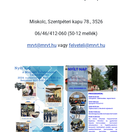
Miskolc, Szentpéteri kapu 78., 3526
06/46/412-060 (50-12 mellék)
mrvt@mrvt.hu
vagy
felveteli@mrvt.hu