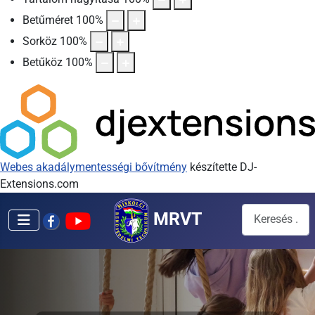
Betűméret
100
%
Sorköz
100
%
Betűköz
100
%
Webes akadálymentességi bővítmény
készítette DJ-
Extensions.com
Keresés...
MRVT