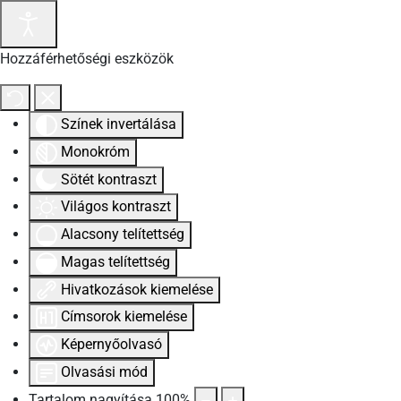
Hozzáférhetőségi eszközök
Színek invertálása
Monokróm
Sötét kontraszt
Világos kontraszt
Alacsony telítettség
Magas telítettség
Hivatkozások kiemelése
Címsorok kiemelése
Képernyőolvasó
Olvasási mód
Tartalom nagyítása
100
%