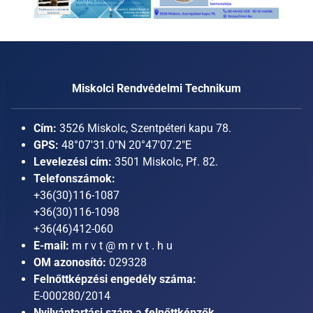
Miskolci Rendvédelmi Technikum
Cím:
3526 Miskolc, Szentpéteri kapu 78.
GPS:
48°07'31.0"N 20°47'07.2"E
Levelezési cím:
3501 Miskolc, Pf. 82.
Telefonszámok:
+36(30)116-1087
+36(30)116-1098
+36(46)412-060
E-mail:
m r v t @ m r v t . h u
OM azonosító:
029328
Felnőttképzési engedély száma:
E-000280/2014
Nyilvántartási szám a felnőttképzők