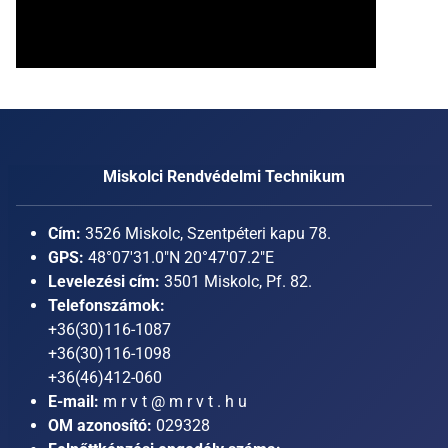
Miskolci Rendvédelmi Technikum
Cím:
3526 Miskolc, Szentpéteri kapu 78.
GPS:
48°07'31.0"N 20°47'07.2"E
Levelezési cím:
3501 Miskolc, Pf. 82.
Telefonszámok:
+36(30)116-1087
+36(30)116-1098
+36(46)412-060
E-mail:
m r v t @ m r v t . h u
OM azonosító:
029328