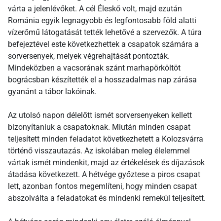
várta a jelenlévőket. A cél Éleskő volt, majd ezután
Románia egyik legnagyobb és legfontosabb föld alatti
vízerőmű látogatását tették lehetővé a szervezők. A túra
befejeztével este következhettek a csapatok számára a
sorversenyek, melyek végrehajtását pontozták.
Mindeközben a vacsorának szánt marhapörköltöt
bográcsban készítették el a hosszadalmas nap zárása
gyanánt a tábor lakóinak.
Az utolsó napon délelőtt ismét sorversenyeken kellett
bizonyítaniuk a csapatoknak. Miután minden csapat
teljesített minden feladatot következhetett a Kolozsvárra
történő visszautazás. Az iskolában meleg élelemmel
vártak ismét mindenkit, majd az értékelések és díjazások
átadása következett. A hétvége győztese a piros csapat
lett, azonban fontos megemlíteni, hogy minden csapat
abszolválta a feladatokat és mindenki remekül teljesített.