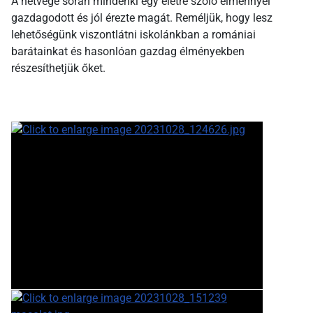
A hétvége során mindenki egy életre szóló élménnyel
gazdagodott és jól érezte magát. Reméljük, hogy lesz
lehetőségünk viszontlátni iskolánkban a romániai
barátainkat és hasonlóan gazdag élményekben
részesíthetjük őket.