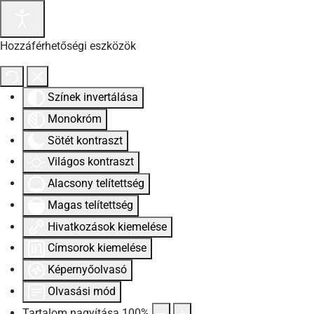
Hozzáférhetőségi eszközök
Színek invertálása
Monokróm
Sötét kontraszt
Világos kontraszt
Alacsony telítettség
Magas telítettség
Hivatkozások kiemelése
Címsorok kiemelése
Képernyőolvasó
Olvasási mód
Tartalom nagyítása
100
%