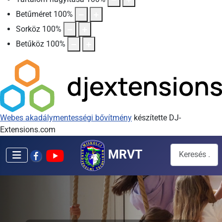
Betűméret
100
%
Sorköz
100
%
Betűköz
100
%
Webes akadálymentességi bővítmény
készítette DJ-
Extensions.com
Keresés...
MRVT