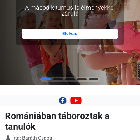
A második turnus is élményekkel
zárult!
Elolvas
|
Romániában táboroztak a
tanulók
Írta:
Baráth Csaba