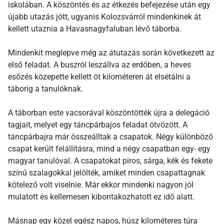
iskolában. A köszöntés és az étkezés befejezése után egy
újabb utazás jött, ugyanis Kolozsvárról mindenkinek át
kellett utaznia a Havasnagyfaluban lévő táborba.
Mindenkit meglepve még az átutazás során következett az
első feladat. A buszról leszállva az erdőben, a heves
esőzés közepette kellett öt kilométeren át elsétálni a
táborig a tanulóknak.
A táborban este vacsorával köszöntötték újra a delegáció
tagjait, melyet egy táncpárbajos feladat ötvözött. A
táncpárbajra már összeálltak a csapatok. Négy különböző
csapat került felállításra, mind a négy csapatban egy- egy
magyar tanulóval. A csapatokat piros, sárga, kék és fekete
színű szalagokkal jelölték, amiket minden csapattagnak
kötelező volt viselnie. Már ekkor mindenki nagyon jól
mulatott és kellemesen kibontakozhatott ez idő alatt.
Másnap egy közel egész napos, húsz kilométeres túra