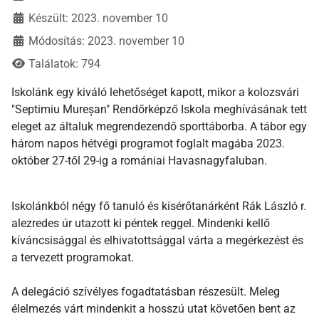
Készült: 2023. november 10
Módosítás: 2023. november 10
Találatok: 794
Iskolánk egy kiváló lehetőséget kapott, mikor a kolozsvári
"Septimiu Mureșan" Rendőrképző Iskola meghívásának tett
eleget az általuk megrendezendő sporttáborba. A tábor egy
három napos hétvégi programot foglalt magába 2023.
október 27-től 29-ig a romániai Havasnagyfaluban.
Iskolánkból négy fő tanuló és kísérőtanárként Rák László r.
alezredes úr utazott ki péntek reggel. Mindenki kellő
kíváncsisággal és elhivatottsággal várta a megérkezést és
a tervezett programokat.
A delegáció szívélyes fogadtatásban részesült. Meleg
élelmezés várt mindenkit a hosszú utat követően bent az