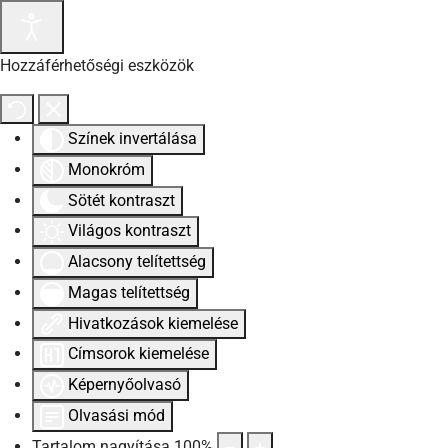
Hozzáférhetőségi eszközök
Színek invertálása
Monokróm
Sötét kontraszt
Világos kontraszt
Alacsony telítettség
Magas telítettség
Hivatkozások kiemelése
Címsorok kiemelése
Képernyőolvasó
Olvasási mód
Tartalom nagyítása
100
%