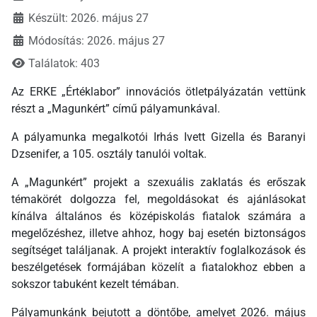
Készült: 2026. május 27
Módosítás: 2026. május 27
Találatok: 403
Az ERKE „Értéklabor” innovációs ötletpályázatán vettünk
részt a „Magunkért” című pályamunkával.
A pályamunka megalkotói Irhás Ivett Gizella és Baranyi
Dzsenifer, a 105. osztály tanulói voltak.
A „Magunkért” projekt a szexuális zaklatás és erőszak
témakörét dolgozza fel, megoldásokat és ajánlásokat
kínálva általános és középiskolás fiatalok számára a
megelőzéshez, illetve ahhoz, hogy baj esetén biztonságos
segítséget találjanak. A projekt interaktív foglalkozások és
beszélgetések formájában közelít a fiatalokhoz ebben a
sokszor tabuként kezelt témában.
Pályamunkánk bejutott a döntőbe, amelyet 2026. május