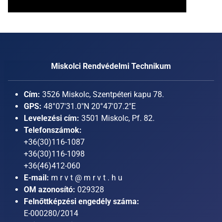
Miskolci Rendvédelmi Technikum
Cím:
3526 Miskolc, Szentpéteri kapu 78.
GPS:
48°07'31.0"N 20°47'07.2"E
Levelezési cím:
3501 Miskolc, Pf. 82.
Telefonszámok:
+36(30)116-1087
+36(30)116-1098
+36(46)412-060
E-mail:
m r v t @ m r v t . h u
OM azonosító:
029328
Felnőttképzési engedély száma:
E-000280/2014