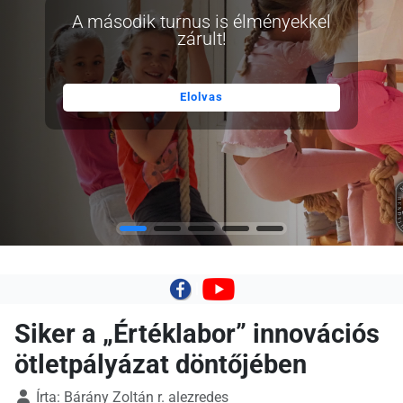
A második turnus is élményekkel
zárult!
Elolvas
|
Siker a „Értéklabor” innovációs
ötletpályázat döntőjében
Írta:
Bárány Zoltán r. alezredes