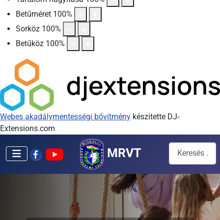
Betűméret
100
%
Sorköz
100
%
Betűköz
100
%
Webes akadálymentességi bővítmény
készítette DJ-
Extensions.com
Keresés...
MRVT