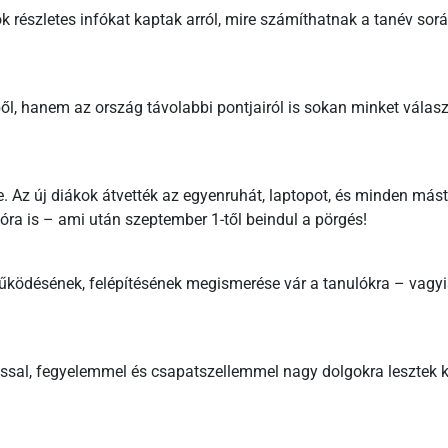
 részletes infókat kaptak arról, mire számíthatnak a tanév során
l, hanem az ország távolabbi pontjairól is sokan minket válas
 Az új diákok átvették az egyenruhát, laptopot, és minden más
ra is – ami után szeptember 1-től beindul a pörgés!
működésének, felépítésének megismerése vár a tanulókra – vagyis
ással, fegyelemmel és csapatszellemmel nagy dolgokra lesztek 