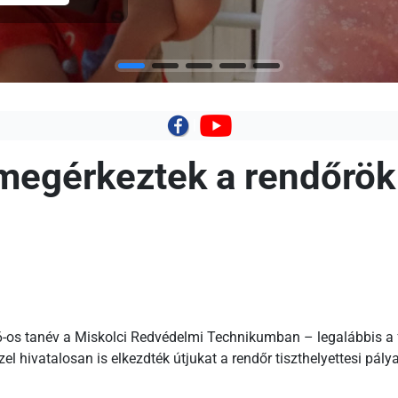
|
 megérkeztek a rendőrök
26-os tanév a Miskolci Redvédelmi Technikumban – legalábbis a
zel hivatalosan is elkezdték útjukat a rendőr tiszthelyettesi pálya