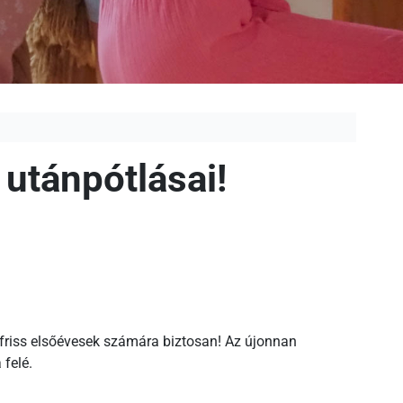
 utánpótlásai!
 friss elsőévesek számára biztosan! Az újonnan
 felé.