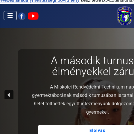
Webes akadálymentességi bővítmény
készítette DJ-Extensions
A második turnus
élményekkel zárul
A Miskolci Rendvédelmi Technikum nap
gyermektáborának második turnusában is tarta
hetet tölthettek együtt intézményünk dolgozói
gyermekei.
Elolvas