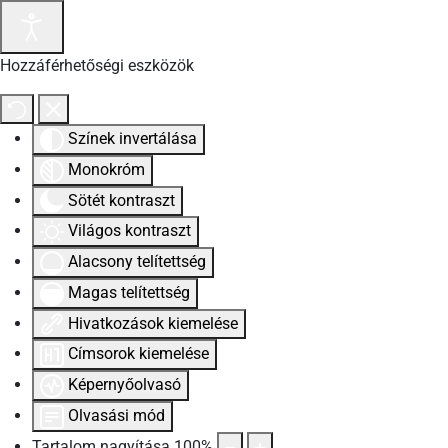
Hozzáférhetőségi eszközök
Színek invertálása
Monokróm
Sötét kontraszt
Világos kontraszt
Alacsony telítettség
Magas telítettség
Hivatkozások kiemelése
Címsorok kiemelése
Képernyőolvasó
Olvasási mód
Tartalom nagyítása
100
%