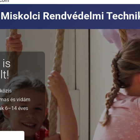
.com
Miskolci Rendvédelmi Techn
 is
t!
közis
lmas és vidám
nak 6–14 éves