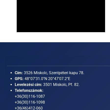
Cím:
3526 Miskolc, Szentpéteri kapu 78.
GPS:
48°07'31.0"N 20°47'07.2"E
Levelezési cím:
3501 Miskolc, Pf. 82.
Telefonszámok:
+36(30)116-1087
+36(30)116-1098
+36(46)412-060