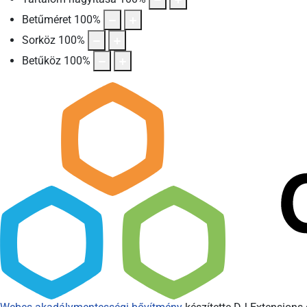
Betűméret
100
%
Sorköz
100
%
Betűköz
100
%