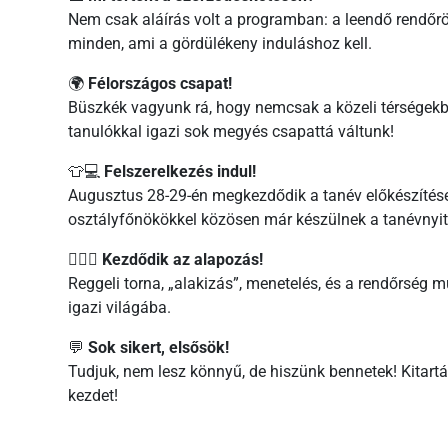
Nem csak aláírás volt a programban: a leendő rendőrök
minden, ami a gördülékeny induláshoz kell.
🌍
Félországos csapat!
Büszkék vagyunk rá, hogy nemcsak a közeli térségekbő
tanulókkal igazi sok megyés csapattá váltunk!
👕💻
Felszerelkezés indul!
Augusztus 28-29-én megkezdődik a tanév előkészítése.
osztályfőnökökkel közösen már készülnek a tanévnyitó
🏋️‍♂️🚓
Kezdődik az alapozás!
Reggeli torna, „alakizás”, menetelés, és a rendőrség 
igazi világába.
💬
Sok sikert, elsősök!
Tudjuk, nem lesz könnyű, de hiszünk bennetek! Kitart
kezdet!