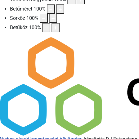
Betűméret
100
%
Sorköz
100
%
Betűköz
100
%