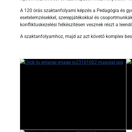
A 120 órás szaktanfolyami képzés a Pedagógia és gyer
esetelemzésekkel, szerepjátékokkal és csoportmunkákka
konfliktuskezelési felkészítésen vesznek részt a leen
A szaktanfolyamhoz, majd az azt követő komplex bes