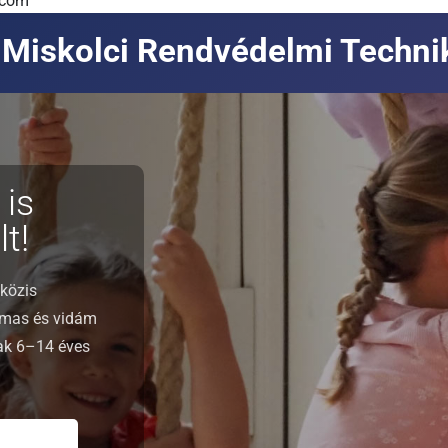
.com
Miskolci Rendvédelmi Techn
 is
t!
közis
lmas és vidám
nak 6–14 éves