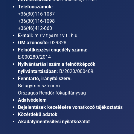
Telefonszámok:
+36(30)116-1087
+36(30)116-1098
+36(46)412-060
E-mail:
m r v t @ m r v t . h u
OM azonosító:
029328
Felnőttképzési engedély száma:
E-000280/2014
Nyilvántartási szám a felnőttképzők
nyilvántartásában:
B/2020/000409.
Fenntartó, irányító szerv:
Belügyminisztérium
Országos Rendőr-főkapitányság
Adatvédelem
Bejelentések kezelésére vonatkozó tájékoztatás
Közérdekű adatok
Akadálymentesítési nyilatkozatot