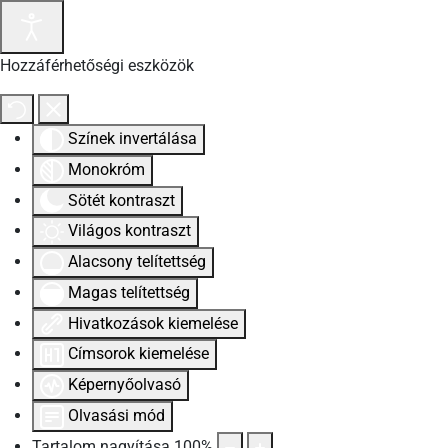
Hozzáférhetőségi eszközök
Színek invertálása
Monokróm
Sötét kontraszt
Világos kontraszt
Alacsony telítettség
Magas telítettség
Hivatkozások kiemelése
Címsorok kiemelése
Képernyőolvasó
Olvasási mód
Tartalom nagyítása
100
%