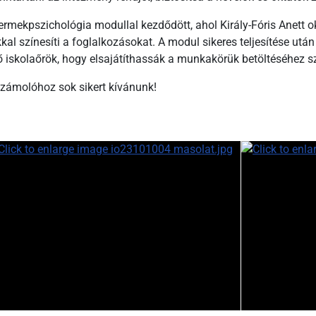
mekpszichológia modullal kezdődött, ahol Király-Fóris Anett ok
l színesíti a foglalkozásokat. A modul sikeres teljesítése után
dő iskolaőrök, hogy elsajátíthassák a munkakörük betöltéséhez 
zámolóhoz sok sikert kívánunk!