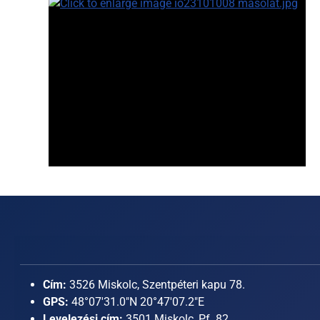
Cím:
3526 Miskolc, Szentpéteri kapu 78.
GPS:
48°07'31.0"N 20°47'07.2"E
Levelezési cím:
3501 Miskolc, Pf. 82.