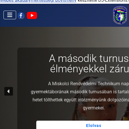
Webes akadálymentességi bővítmény
készítette DJ-Extensions
A második turnus
élményekkel zárul
A Miskolci Rendvédelmi Technikum nap
gyermektáborának második turnusában is tarta
hetet tölthettek együtt intézményünk dolgozói
gyermekei.
Elolvas