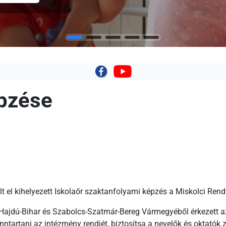
|
épzése
 el kihelyezett Iskolaőr szaktanfolyami képzés a Miskolci Ren
Hajdú-Bihar és Szabolcs-Szatmár-Bereg Vármegyéből érkezett az
nntartani az intézmény rendjét, biztosítsa a nevelők és oktató