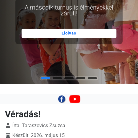
A második turnus is élményekkel
zárult!
Elolvas
|
Véradás!
Írta:
Taraszovics Zsuzsa
Készült: 2026. május 15