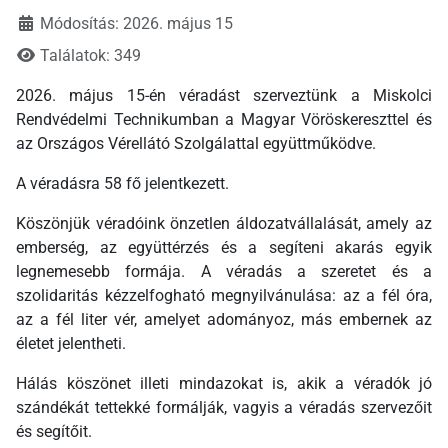
Módosítás: 2026. május 15
Találatok: 349
2026. május 15-én véradást szerveztünk a Miskolci
Rendvédelmi Technikumban a Magyar Vöröskereszttel és
az Országos Vérellátó Szolgálattal együttműködve.
A véradásra 58 fő jelentkezett.
Köszönjük véradóink önzetlen áldozatvállalását, amely az
emberség, az együttérzés és a segíteni akarás egyik
legnemesebb formája. A véradás a szeretet és a
szolidaritás kézzelfogható megnyilvánulása: az a fél óra,
az a fél liter vér, amelyet adományoz, más embernek az
életet jelentheti.
Hálás köszönet illeti mindazokat is, akik a véradók jó
szándékát tettekké formálják, vagyis a véradás szervezőit
és segítőit.