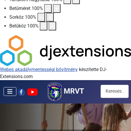
Betűméret
100
%
Sorköz
100
%
Betűköz
100
%
Webes akadálymentességi bővítmény
készítette DJ-
Extensions.com
Keresés...
MRVT