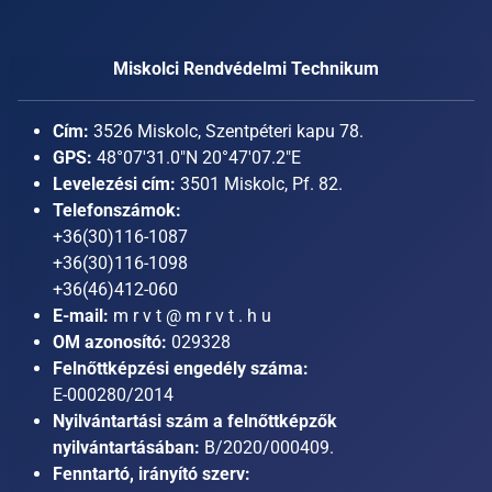
Miskolci Rendvédelmi Technikum
Cím:
3526 Miskolc, Szentpéteri kapu 78.
GPS:
48°07'31.0"N 20°47'07.2"E
Levelezési cím:
3501 Miskolc, Pf. 82.
Telefonszámok:
+36(30)116-1087
+36(30)116-1098
+36(46)412-060
E-mail:
m r v t @ m r v t . h u
OM azonosító:
029328
Felnőttképzési engedély száma:
E-000280/2014
Nyilvántartási szám a felnőttképzők
nyilvántartásában:
B/2020/000409.
Fenntartó, irányító szerv: