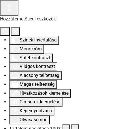
Hozzáférhetőségi eszközök
Színek invertálása
Monokróm
Sötét kontraszt
Világos kontraszt
Alacsony telítettség
Magas telítettség
Hivatkozások kiemelése
Címsorok kiemelése
Képernyőolvasó
Olvasási mód
Tartalom nagyítása
100
%