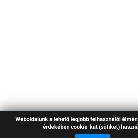
Weboldalunk a lehető legjobb felhasználói élmén
érdekében cookie-kat (sütiket) haszná