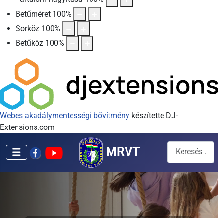
Betűméret
100
%
Sorköz
100
%
Betűköz
100
%
Webes akadálymentességi bővítmény
készítette DJ-
Extensions.com
Keresés...
MRVT