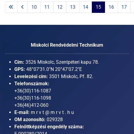
10
11
12
13
14
15
16
17
Miskolci Rendvédelmi Technikum
Cím:
3526 Miskolc, Szentpéteri kapu 78.
GPS:
48°07'31.0"N 20°47'07.2"E
Levelezési cím:
3501 Miskolc, Pf. 82.
Telefonszámok:
+36(30)116-1087
+36(30)116-1098
+36(46)412-060
E-mail:
m r v t @ m r v t . h u
OM azonosító:
029328
Felnőttképzési engedély száma:
E-000280/2014