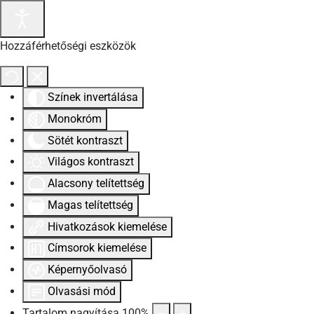
Hozzáférhetőségi eszközök
Színek invertálása
Monokróm
Sötét kontraszt
Világos kontraszt
Alacsony telítettség
Magas telítettség
Hivatkozások kiemelése
Címsorok kiemelése
Képernyőolvasó
Olvasási mód
Tartalom nagyítása
100
%