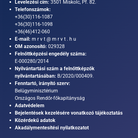
Levelezési cím:
3501 Miskolc, Pf. 82.
Telefonszámok:
+36(30)116-1087
+36(30)116-1098
+36(46)412-060
E-mail:
m r v t @ m r v t . h u
OM azonosító:
029328
Felnőttképzési engedély száma:
E-000280/2014
Nyilvántartási szám a felnőttképzők
nyilvántartásában:
B/2020/000409.
Fenntartó, irányító szerv:
Belügyminisztérium
Országos Rendőr-főkapitányság
Adatvédelem
Bejelentések kezelésére vonatkozó tájékoztatás
Közérdekű adatok
Akadálymentesítési nyilatkozatot