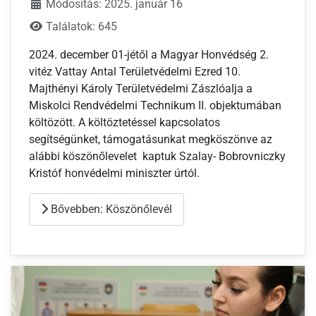
Módosítás: 2025. január 16
Találatok: 645
2024. december 01-jétől a Magyar Honvédség 2.
vitéz Vattay Antal Területvédelmi Ezred 10.
Majthényi Károly Területvédelmi Zászlóalja a
Miskolci Rendvédelmi Technikum II. objektumában
költözött. A költöztetéssel kapcsolatos
segítségünket, támogatásunkat megköszönve az
alábbi köszönőlevelet kaptuk Szalay- Bobrovniczky
Kristóf honvédelmi miniszter úrtól.
Bővebben: Köszönőlevél