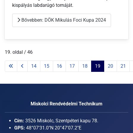
kispályás labdarúgó tornáját.
Bővebben: DÖK Mikulás Foci Kupa 2024
19. oldal / 46
14
15
16
17
18
19
20
21
Miskolci Rendvédelmi Technikum
Cím:
3526 Miskolc, Szentpéteri kapu 78.
GPS:
48°07'31.0"N 20°47'07.2"E