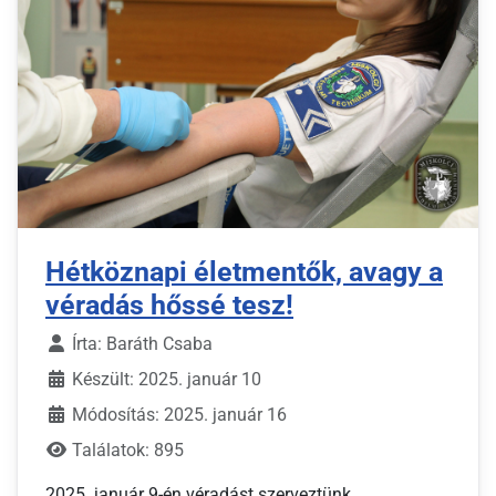
Hétköznapi életmentők, avagy a
véradás hőssé tesz!
Írta:
Baráth Csaba
Készült: 2025. január 10
Módosítás: 2025. január 16
Találatok: 895
2025. január 9-én véradást szerveztünk