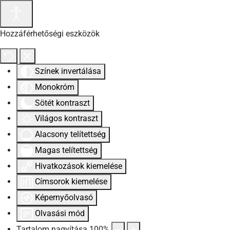
Hozzáférhetőségi eszközök
Színek invertálása
Monokróm
Sötét kontraszt
Világos kontraszt
Alacsony telítettség
Magas telítettség
Hivatkozások kiemelése
Címsorok kiemelése
Képernyőolvasó
Olvasási mód
Tartalom nagyítása
100
%