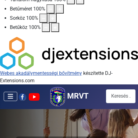
Betűméret
100
%
Sorköz
100
%
Betűköz
100
%
Webes akadálymentességi bővítmény
készítette DJ-
Extensions.com
Keresés...
MRVT