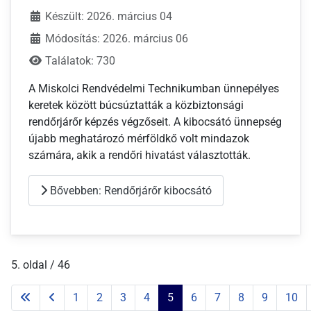
Készült: 2026. március 04
Módosítás: 2026. március 06
Találatok: 730
A Miskolci Rendvédelmi Technikumban ünnepélyes
keretek között búcsúztatták a közbiztonsági
rendőrjárőr képzés végzőseit. A kibocsátó ünnepség
újabb meghatározó mérföldkő volt mindazok
számára, akik a rendőri hivatást választották.
Bővebben: Rendőrjárőr kibocsátó
5. oldal / 46
1
2
3
4
5
6
7
8
9
10