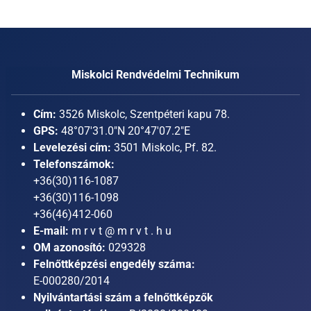
Miskolci Rendvédelmi Technikum
Cím:
3526 Miskolc, Szentpéteri kapu 78.
GPS:
48°07'31.0"N 20°47'07.2"E
Levelezési cím:
3501 Miskolc, Pf. 82.
Telefonszámok:
+36(30)116-1087
+36(30)116-1098
+36(46)412-060
E-mail:
m r v t @ m r v t . h u
OM azonosító:
029328
Felnőttképzési engedély száma:
E-000280/2014
Nyilvántartási szám a felnőttképzők