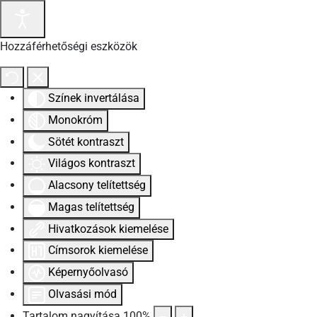
Hozzáférhetőségi eszközök
Színek invertálása
Monokróm
Sötét kontraszt
Világos kontraszt
Alacsony telítettség
Magas telítettség
Hivatkozások kiemelése
Címsorok kiemelése
Képernyőolvasó
Olvasási mód
Tartalom nagyítása
100
%