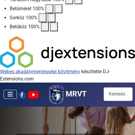
Betűméret
100
%
Sorköz
100
%
Betűköz
100
%
Webes akadálymentességi bővítmény
készítette DJ-
Extensions.com
Keresés...
MRVT