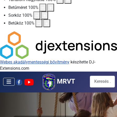
Betűméret
100
%
Sorköz
100
%
Betűköz
100
%
Webes akadálymentességi bővítmény
készítette DJ-
Extensions.com
Keresés...
MRVT