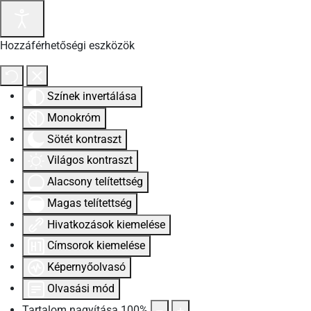
Hozzáférhetőségi eszközök
Színek invertálása
Monokróm
Sötét kontraszt
Világos kontraszt
Alacsony telítettség
Magas telítettség
Hivatkozások kiemelése
Címsorok kiemelése
Képernyőolvasó
Olvasási mód
Tartalom nagyítása
100
%