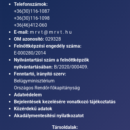
Telefonszámok:
+36(30)116-1087
+36(30)116-1098
+36(46)412-060
E-mail:
m r v t @ m r v t . h u
OM azonosító:
029328
Felnőttképzési engedély száma:
E-000280/2014
Nyilvántartási szám a felnőttképzők
nyilvántartásában:
B/2020/000409.
Fenntartó, irányító szerv:
Belügyminisztérium
Országos Rendőr-főkapitányság
Adatvédelem
Bejelentések kezelésére vonatkozó tájékoztatás
Közérdekű adatok
Akadálymentesítési nyilatkozatot
Társoldalak: