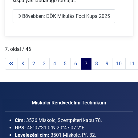
kispályás labdarúgó tornáját.
Bővebben: DÖK Mikulás Foci Kupa 2025
7. oldal / 46
2
3
4
5
6
7
8
9
10
11
Miskolci Rendvédelmi Technikum
Cím:
3526 Miskolc, Szentpéteri kapu 78.
GPS:
48°07'31.0"N 20°47'07.2"E
Levelezési cím:
3501 Miskolc, Pf. 82.